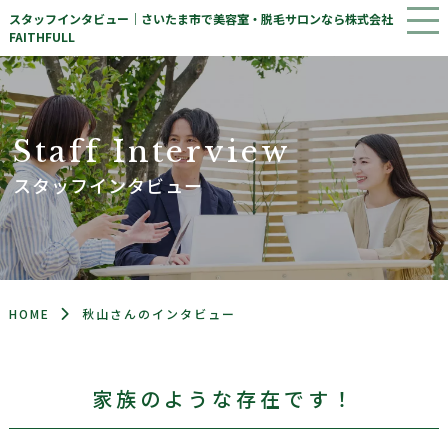
スタッフインタビュー｜さいたま市で美容室・脱毛サロンなら株式会社
FAITHFULL
S
t
a
f
f
I
n
t
e
r
v
i
e
w
スタッフインタビュー
HOME
秋山さんのインタビュー
家族のような存在です！