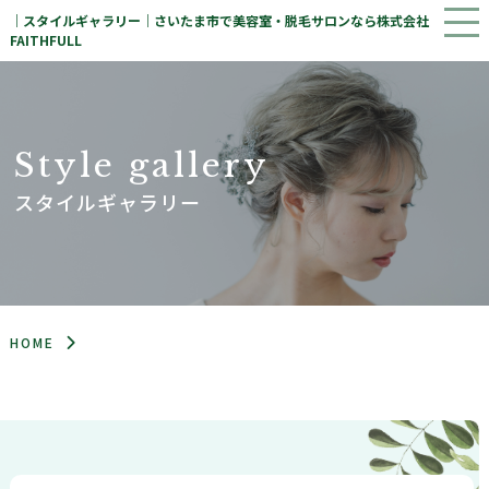
｜スタイルギャラリー｜さいたま市で美容室・脱毛サロンなら株式会社
FAITHFULL
S
t
y
l
e
g
a
l
l
e
r
y
スタイルギャラリー
HOME