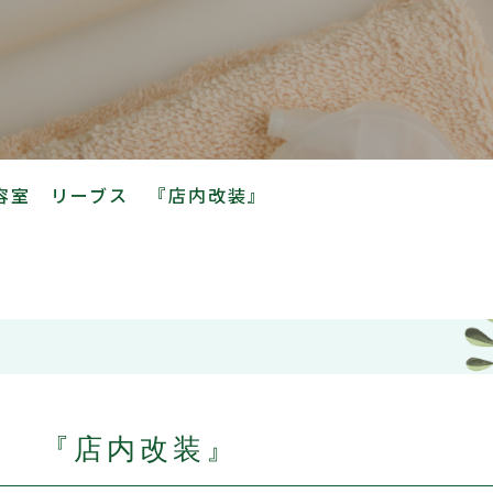
容室 リーブス 『店内改装』
ス 『店内改装』