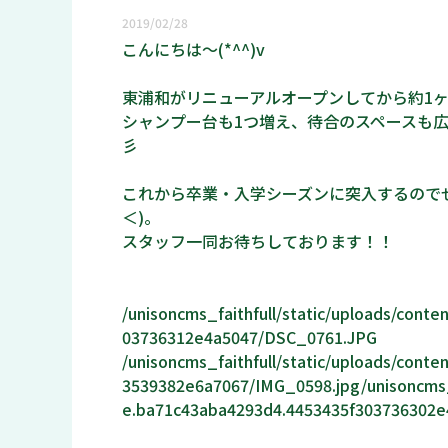
2019/02/28
こんにちは～(*^^)v
東浦和がリニューアルオープンしてから約1
シャンプー台も1つ増え、待合のスペースも広
彡
これから卒業・入学シーズンに突入するので
＜)。
スタッフ一同お待ちしております！！
/unisoncms_faithfull/static/uploads/con
03736312e4a5047/DSC_0761.JPG
/unisoncms_faithfull/static/uploads/con
3539382e6a7067/IMG_0598.jpg/unisoncms_f
e.ba71c43aba4293d4.4453435f303736302