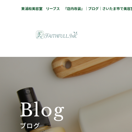
東浦和美容室 リーブス 『店内改装』｜ブログ｜さいたま市で美容室・
B
l
o
g
ブログ